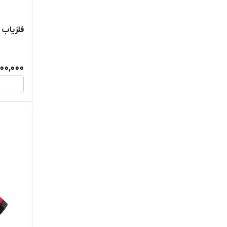
فلزیاب Equinox 900 اکوناکس 900
00,000