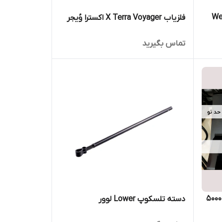
فلزیاب X Terra Voyager اکسترا وُیجر
تماس بگیرید
فلزیاب GPX 5000 جی پی ایکس 5000
دسته تلسکوپ Lower لوور