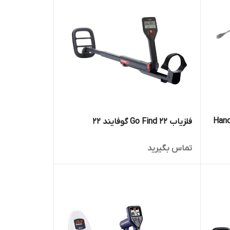
ی هندل و باتن Handle
فلزیاب 22 Go Find گوفایند 22
تماس بگیرید