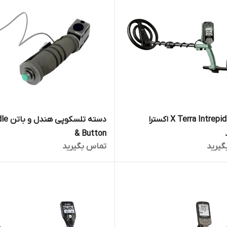
فلزیاب X Terra Intrepid اکسترا
دسته تلسکوپ
& Button
گیرید
تماس بگیرید