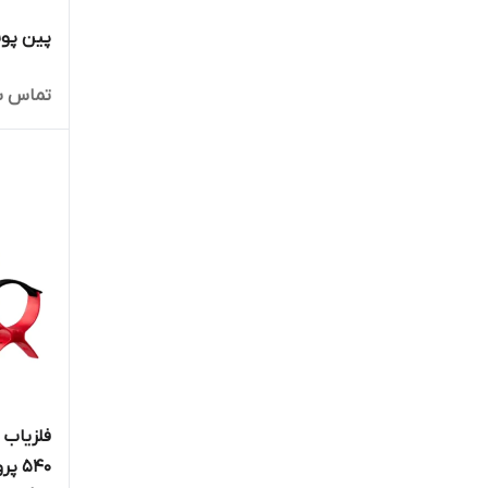
پین پوینتر Pro Find 40
تماس ب
540 پرو