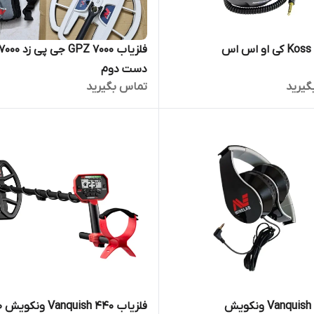
س
فلزیاب GPZ 7000 جی پی زد 000
دست دوم
گیرید
تماس بگیرید
ش
فلزیاب Vanquish 440 ونکویش 440