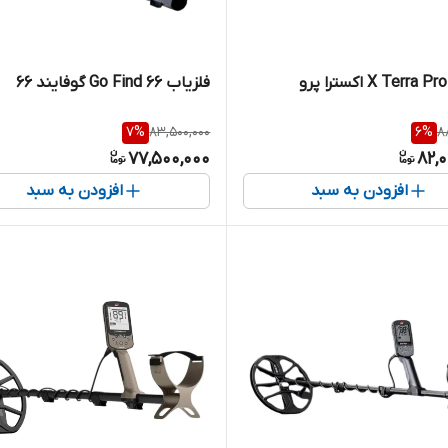
فلزیاب 66 Go Find گوفایند 66
7
%
83,500,000
6
%
8
77,500,000
82,
افزودن به سبد
افزودن به سبد