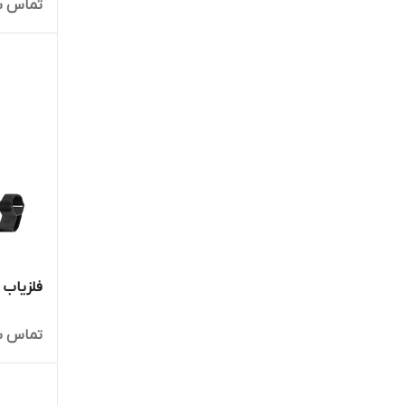
تماس ب
فلزیاب 20 Go Find گو فایند 20
تماس ب