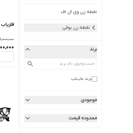
نقطه زن وی ال اف
فلزیاب X Terra Pro اکسترا پرو
نقطه زن بوقی
8,000,000
000,000
برند
برند ماینلب
موجودی
محدوده قیمت