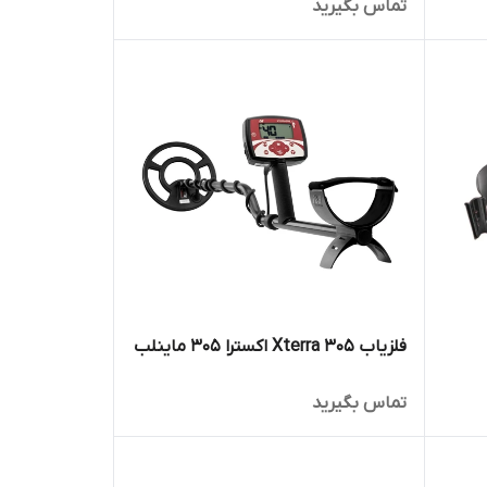
تماس بگیرید
فلزیاب Xterra 305 اکسترا 305 ماینلب
تماس بگیرید