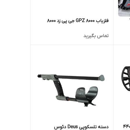
7
فلزیاب GPZ 8000 جی پی زد 8000
تماس بگیرید
دسته تلسکوپی Deus دئوس