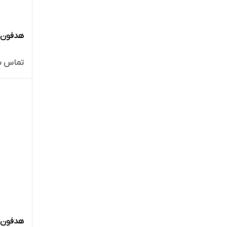
هدفون Koss کی او اس ا
تماس ب
هدفون Vanquish ونکوی