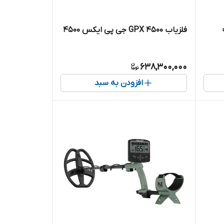
فلزیاب GPX 4500 جی پی ایکس 4500
638,300,000
افزودن به سبد