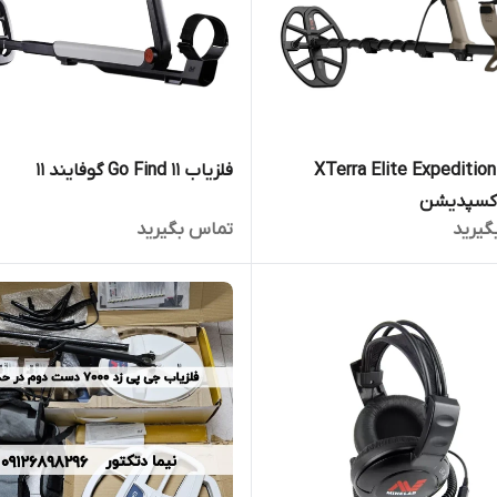
فلزیاب XTerra Elite Expedition
فلزیاب Go Find 11 گوفایند 11
اکسپدیشن
گیرید
تماس بگیرید