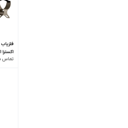
اکسترا 
تماس ب