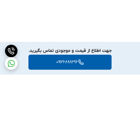
کنند.
کشاورزی
خرید فلزیاب Gold Monster 1000 گلد مانستر که دارای حساسیت بالا و
فرکانس کاری زیادی می باشد می تواند در پیدا کردن قطعات کشاورزی،
مرز گذاری، پیدا کردن خطوط آبیاری و ابزار آلات کشاورزی برای باغداران و
جهت اطلاع از قیمت و موجودی تماس بگیرید.
مزرعه دار ها موثر باشد.
09126898296
خطوط لوله و کابل ها
این محصول به سبب ارائه عملکرد بهینه و اتوماتیک بودن
همانند
فلزیاب مانتیکور
می تواند گزینه ای مناسب برای یافتن کابل ها و
لوله های فلزی در زیر زمین باشد. شرکت های خدماتی و مهندسین می
توانند قبل از حفاری لوله ها را بیابند تا آسیبی به آنها وارد نشود.
خرید و فروش فلزیاب گلد مانستر 1000 از نیما دتکتور
فلزیاب Gold Monster 1000 گلد مانستر یک فلزیاب تمام اتوماتیک می
برگشت به بالا
باشد که تمام تنظیمات آن بدون دخالت دست و به صورت خودکار اعمال