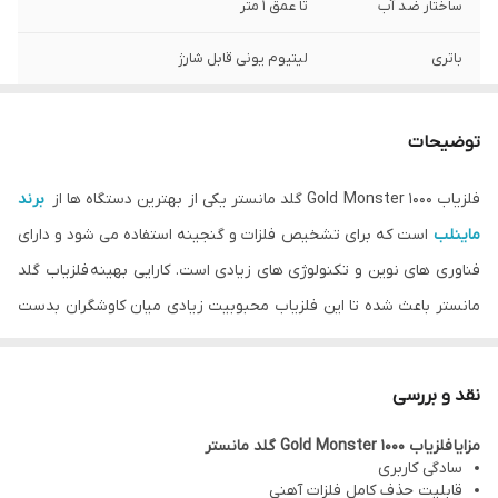
ساختار ضد آب
تا عمق 1 متر
باتری
لیتیوم یونی قابل شارژ
عمر باتری
تا 20 ساعت
توضیحات
کشور سازنده
استرالیا
فلزیاب Gold Monster 1000 گلد مانستر یکی از بهترین دستگاه ها از
برند
ماینلب
است که برای تشخیص فلزات و گنجینه استفاده می شود و دارای
فناوری های نوین و تکنولوژی های زیادی است. کارایی بهینه فلزیاب گلد
مانستر باعث شده تا این فلزیاب محبوبیت زیادی میان کاوشگران بدست
بیاورد. ویژگی منحصر به فردی چون طراحی سبک، فرکانس دوگانه و
سهولت استفاده سبب شده تا این محصول عملکردی بهینه از خود در
نقد و بررسی
حین کاوش ارئه دهد.
مزایا فلزیاب Gold Monster 1000 گلد مانستر
ویژگی و مزایا فلزیاب Gold Monster 1000 گلد مانستر 1000
سادگی کاربری
فلزیاب گلد مانستر 1000 دارای سیستم کاملاً اتوماتیک می باشد که قابلیت
قابلیت حذف کامل فلزات آهنی