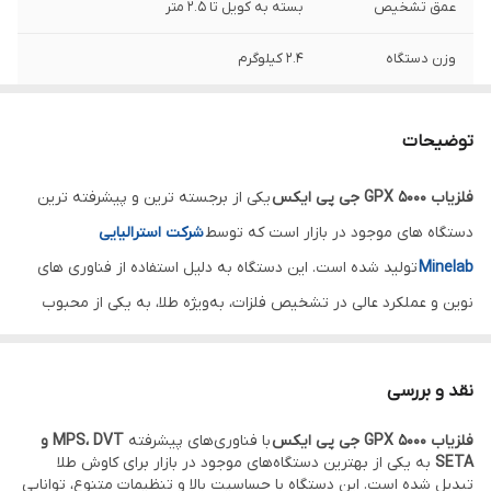
عمق تشخیص
بسته به کویل تا 2.5 متر
وزن دستگاه
2.4 کیلوگرم
صفحه نمایش
صفحه LCD 64×128 پیکسل
توضیحات
نوع باتری
لیتیوم یون، تا 12 ساعت نگهداری باتری
فلزیاب GPX 5000 جی پی ایکس
یکی از برجسته‌ ترین و پیشرفته‌ ترین
حساسیت
حساسیت بالا نسبت به فلز طلا
دستگاه‌ های موجود در بازار است که توسط
شرکت استرالیایی
کشور سازنده
استرالیا
Minelab
تولید شده است. این دستگاه به‌ دلیل استفاده از فناوری‌ های
نوین و عملکرد عالی در تشخیص فلزات، به‌ویژه طلا، به یکی از محبوب‌
ترین گزینه‌های کاوشگران تبدیل شده است. فناوری‌ های منحصر به‌
فردی مانند
MPS
(سنجش چند دوره‌ای)،
DVT
(ولتاژ دوگانه)
نقد و بررسی
و
SETA
(تنظیم هوشمند زمان‌بندی الکترونیکی) که در این دستگاه به کار
فلزیاب GPX 5000 جی پی ایکس
با فناوری‌های پیشرفته
MPS، DVT و
گرفته شده‌اند، امکان کاوش طلاهای کوچک و بزرگ را در انواع شرایط زمین
SETA
به یکی از بهترین دستگاه‌های موجود در بازار برای کاوش طلا
فراهم می‌کنند. از این رو، دستگاه GPX 5000 می‌تواند بهترین ابزار برای
تبدیل شده است. این دستگاه با حساسیت بالا و تنظیمات متنوع، توانایی