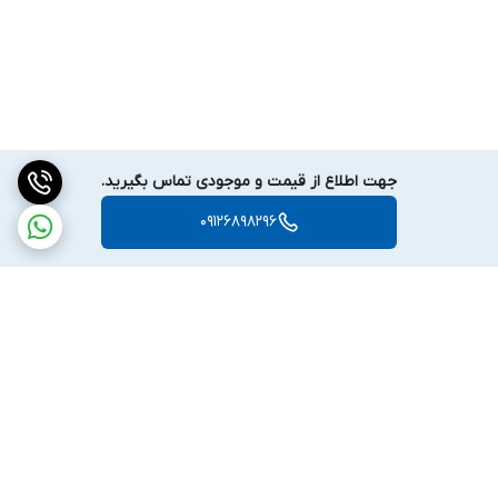
در زمین‌هایی با میزان بالای مواد معدنی یا خاک‌ های سخت، به کاوش
بپردازند و عمق بیشتری را پوشش دهند.
لوپ‌ های فلزیاب GPX 5000 جی پی ایکس
فلزیاب GPX 5000 جی پی ایکس با دو نوع لوپ مختلف عرضه
می‌شود:
لوپ مونو
و
لوپ دابل‌دی
. هر یک از این لوپ‌ ها ویژگی‌ ها و
جهت اطلاع از قیمت و موجودی تماس بگیرید.
کاربردهای خاص خود را دارند که بسته به شرایط و نوع کاوش می‌توان از
09126898296
آن‌ها استفاده کرد.
لوپ مونو
: این نوع لوپ برای کاوش در زمین‌ های با مواد معدنی کم و
به‌ویژه برای جستجوی اشیای کوچک در عمق بیشتر مناسب است. لوپ
مونو حساسیت بالاتری به طلاهای ریز و قطعات کوچک دارد و برای
شرایطی که به دنبال کاوش دقیق و عمقی هستید، انتخاب مناسبی
است.
لوپ دابل‌دی
: این نوع لوپ برای شرایطی که زمین دارای مواد معدنی
برگشت به بالا
زیادی است، عملکرد بهتری دارد. لوپ دابل‌دی به کاوشگران اجازه