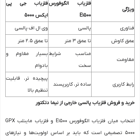
فلزیاب الگوفورس
فلزیاب جی پی
ویژگی
E1500
ایکس 5000
فناوری
پالسی
وی ال اف پالسی
عمق کاوش
تا عمق 3 متر
تا عمق 2.5 متر
مناسب شرایط
بسیار مقاوم و
مقاومت
سخت
بادوام
پیچیده تر، قابلیت
رابط کاربری
ساده تر، کاربرپسند
تنظیم بالا
خرید و فروش فلزیاب پالسی خارجی از نیما دتکتور
انتخاب میان فلزیاب الگوفورس E1500 و فلزیاب ماینلب GPX
5000 تصمیمی است که باید بر اساس اولویت‌ها و نیازهای