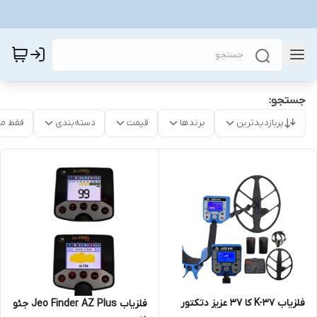
جستجو:
پربازدیدترین
برندها
قیمت
دسته‌بندی
فقط م
فلزیاب K-37 کا 37 عزیز دتکتور
فلزیاب Jeo Finder AZ Plus جئو