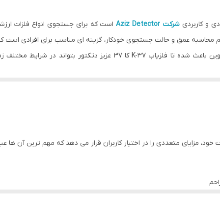
شرکت Aziz Detector
است که برای جستجوی انواع فلزات ارزشم
طراحی ساده، منوی کاربردی و استفاده از فناوری های نوین باعث شده تا فلزیاب
 تقریبی هدف را نیز در اختیار کاربر قرار می دهد.
ی اهداف فلزی و کاهش خطاهای ناشی از فلزات بی ارزش تولید شده است. ا
مند طراحی شده و به لطف سیستم تفکیک فلزات، فرآیند جستجو را سریع تر و 
ا آسان می سازد.
 خود، مزایای متعددی را در اختیار کاربران قرار می دهد که مهم ترین آن ها عبار
یکی از مهم ترین امکانات فلزیاب K-37 کا 37 عزیز دتکتور، سیستم
احم
خی