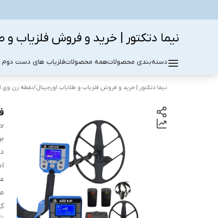
نیما دتکتور | خرید و فروش فلزیاب و ط
دسته‌بندی محصولات
همه محصولات
فلزیاب های دست دوم د
نیما دتکتور | خرید و فروش فلزیاب و طلایاب اورجینال
/
نقطه زن وی ا
فلزی
or
بر
دس
اص
ع
م
کش
شن