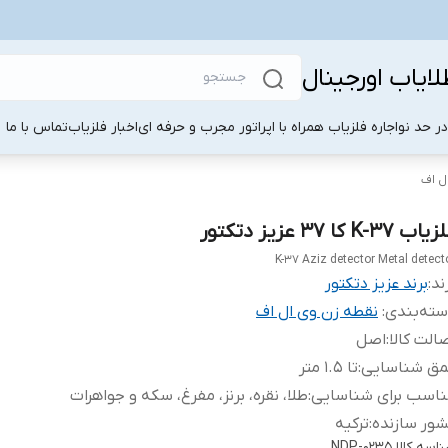
لایاب اورجینال
ر حد نو
اجاره فلزیاب همراه با اپراتور مجرب و حرفه ای
اخبار فلزیاب
تماس با ما
ل اف
اب K-37 کا 37 عزیز دتکتور
K-37 Aziz detector Metal detect
ند:
برند عزیز دتکتور
ته‌بندی
:
نقطه زن وی ال اف
الت کالا
:
اصل
مق شناسایی
:
تا 1.5 متر
ناسب برای شناسایی
:
طلا، نقره، برنز، مفرغ، سکه و جواهرات
ور سازنده
:
ترکیه
اسه کالا
NDP-0235