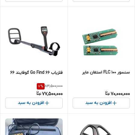
سنسور FLC 100 استفان مایر
فلزیاب 66 Go Find گوفایند 66
83,500,000
7
%
77,500,000
70,000,000
افزودن به سبد
افزودن به سبد