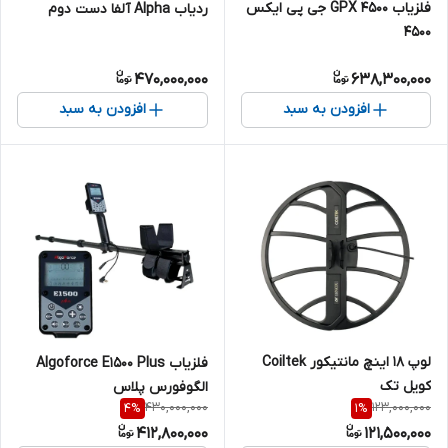
فلزیاب GPX 4500 جی پی ایکس
ردیاب Alpha آلفا دست دوم
4500
470,000,000
638,300,000
افزودن به سبد
افزودن به سبد
لوپ 18 اینچ مانتیکور Coiltek
فلزیاب Algoforce E1500 Plus
کویل تک
الگوفورس پلاس
430,000,000
123,000,000
4
%
1
%
412,800,000
121,500,000