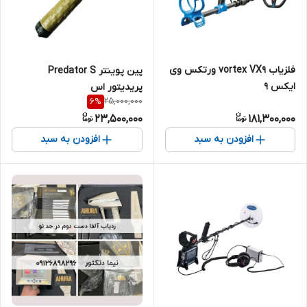
فلزیاب vortex VX9 ورتکس وی
پین پوینتر Predator S
ایکس 9
پریدیتور اس
25,000,000
6
%
23,500,000
181,300,000
افزودن به سبد
افزودن به سبد