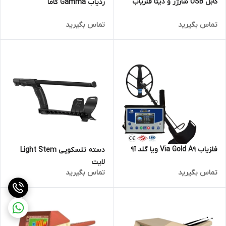
کابل USB شارژر و دیتا فلزیاب
ردیاب Gamma گاما
تماس بگیرید
تماس بگیرید
فلزیاب Via Gold A9 ویا گلد آ9
دسته تلسکوپی Light Stem
لایت
تماس بگیرید
تماس بگیرید