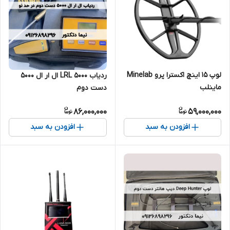
لوپ 15 اینچ اکسترا پرو Minelab
ردیاب 5000 LRL ال ار ال 5000
ماینلب
دست دوم
86,000,000
59,000,000
افزودن به سبد
افزودن به سبد