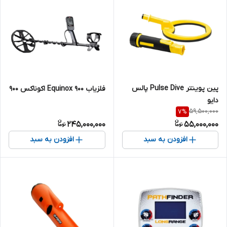
پین پوینتر Pulse Dive پالس
فلزیاب Equinox 900 اکوناکس 900
دایو
59,500,000
7
%
245,000,000
55,000,000
افزودن به سبد
افزودن به سبد