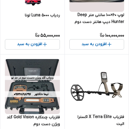
لوپ 60×100 سانتی متر Deep
ردیاب Luna 5000 لونا
Hunter دیپ هانتر دست دوم
55,000,000
100,000,000
افزودن به سبد
افزودن به سبد
فلزیاب X Terra Elite اکسترا
فلزیاب چندکاره Gold Vision گلد
الیت
ویژن دست دوم