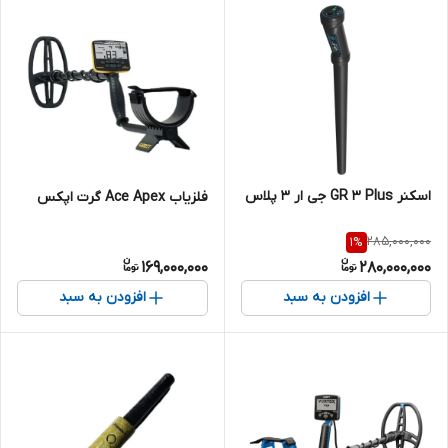
اسکنر GR 3 Plus جی ار 3 پلاس
فلزیاب Ace Apex گرت اپکس
285,000,000
1
%
169,000,000
280,000,000
افزودن به سبد
افزودن به سبد