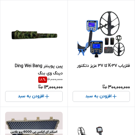
فلزیاب K-37 کا 37 عزیز دتکتور
پین پوینتر Ding Wei Bang
دینگ وی بنگ
16,000,000
18
%
13,000,000
300,000,000
افزودن به سبد
افزودن به سبد