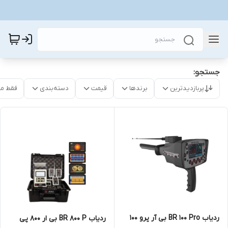
جستجو:
پربازدیدترین
برندها
قیمت
دسته‌بندی
فقط م
ردیاب BR 100 Pro بی آر پرو 100
ردیاب BR 800 P بی ار 800 پی