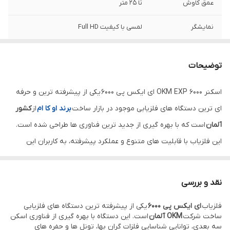
عمق کاوش
تا 25 متر
نمایشگر
لمسی با کیفیت Full HD
باتری
لیتیومی قابل شارژ با عمر طولانی
توضیحات
تکنولوژی اسکن
سه‌ بعدی پیشرفته
اسکنر 6000 OKM EXP ای ایکس پی 6000 یکی از پیشرفته ترین و حرفه
حالت‌ های جستجو
فلزات گران‌ بها، حفره‌ ها و تونل‌ ها
ای ترین دستگاه های فلزیابی موجود در بازار ساخت
برند او کا ام
از
کشور
برند
OKM
آلمان
است که با بهره گیری از جدید ترین فناوری ها طراحی شده است.
این فلزیاب با قابلیت های متنوع و عملکرد پیشرفته، به کاربران این
وزن
حدود 2.5 کیلوگرم
امکان را می دهد که فلزات گران بها، گنجینه ها و ساختار های زیرزمینی را
اتصالات
بلوتوث و وای‌ فای
با دقت بالا و در عمق های زیاد شناسایی کنند. این دستگاه توسط شرکت
نقد و بررسی
های مطرح جهانی در زمینه تولید تجهیزات کاوش و فلزیاب ساخته شده
زبان‌ ها
پشتیبانی از چندین زبان، از جمله فارسی
فلزیاب
ای ایکس پی 6000
یکی از پیشرفته ترین دستگاه های فلزیابی
و با طراحی ارگونومیک و کاربرپسند، نیاز های کاوشگران حرفه ای و مبتدی
ساخت شرکت
OKM آلمان
است. این دستگاه با بهره گیری از فناوری اسکن
کشور سازنده
آلمان
را به خوبی پاسخ می دهد.
سه بعدی، توانایی شناسایی فلزات گران بها، تونل ها و حفره های