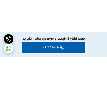
است.
پشتیبانی از زبان های مختلف: رابط کاربری این دستگاه از چندین زبان
از جمله فارسی پشتیبانی می کند که تجربه استفاده از آن را برای
کاربران ایرانی بسیار راحت تر کرده است.
عملکرد در شرایط مختلف محیطی: اسکنر 6000 OKM EXP ای ایکس پی
جهت اطلاع از قیمت و موجودی تماس بگیرید.
6000 با مقاومت در برابر رطوبت، گرد و غبار و دماهای مختلف، ابزاری
09126898296
قابل اعتماد برای کاوش در هر نوع زمین و شرایط جوی است.
سهولت در استفاده: با رابط کاربری ساده و قابل فهم، این فلزیاب حتی
برای کاربران مبتدی نیز گزینه ای ایده آل است.
تشخیص سریع و دقیق: به لطف سیستم های پردازش قوی، این
فلزیاب می تواند در کمترین زمان ممکن، اهداف را شناسایی و اطلاعات
دقیقی از آن ها ارائه دهد.
مشخصات فنی اسکنر 6000 OKM EXP ای ایکس پی 6000
برگشت به بالا
ویژگی
توضیحات