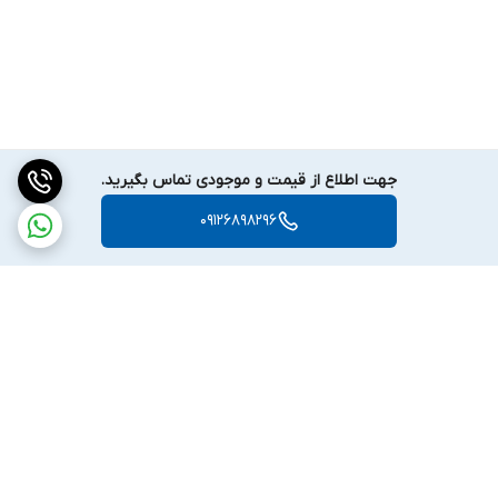
ترجیح می
دهند دستگاهی تست
شده و سالم را با هزینه کمتر تهیه کنند.
فلزیاب ایمپکت پرو دست دوم در صورتی که از نظر فنی سالم باشد،
می
تواند همان عملکرد نسخه نو را ارائه دهد و هزینه خرید را تا حد
زیادی کاهش دهد.
در زمان خرید دستگاه دست دوم باید به سلامت کویل، عملکرد صفحه
جهت اطلاع از قیمت و موجودی تماس بگیرید.
نمایش، دکمه
ها، باتری و تست عمق دستگاه توجه شود. همچنین بهتر
09126898296
است دستگاه از فروشنده معتبر خریداری شود تا از اصالت و سلامت آن
اطمینان داشته باشید.
خرید و فروش فلزیاب ایمپکت پرو دست دوم از نیما دتکتور
اگر به دنبال یک فلزیاب حرفه
ای، قدرتمند و درعین
حال مقرون
به
صرفه
هستید، فلزیاب Impact Pro ایمپکت پرو دست دوم می
تواند یکی از
بهترین انتخاب
ها برای شما باشد. این دستگاه با برخورداری از فناوری چند
فرکانسه، تفکیک دقیق فلزات، عمق
زنی مناسب و امکانات کامل، همچنان
برگشت به بالا
در میان کاوشگران حرفه
ای جایگاه ویژه
ای دارد.