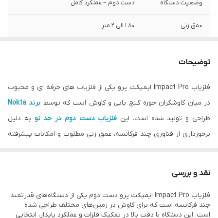
وضعیت دستگاه
دست دوم – عملکرد کامل
عمق زنی
1.80 الی 2 متر
حالت های جستجو
12 حالت
توضیحات
کشور سازنده
ترکیه
فلزیاب Impact Pro ایمپکت پرو یکی از فلزیاب های حرفه ای و محبوب
در میان کاوشگران حوزه گنج یابی و کاوش است که توسط
برند Nokta
طراحی و تولید شده است. این
فلزیاب دست دوم در حد نو
به دلیل
برخورداری از فناوری چند فرکانسه، عمق زنی مطلوب و امکانات پیشرفته
تفکیک فلزات، همچنان در بازار فلزیاب های دست دوم از ارزش خرید
بالایی برخوردار است. بسیاری از کاوشگران حرفه ای ترجیح می دهند به
نقد و بررسی
جای خرید فلزیاب های ضعیف و ارزان، یک فلزیاب Impact Pro ایمپکت
فلزیاب Impact Pro ایمپکت پرو دست دوم یکی از دستگاه‌های قدرتمند
پرو دست دوم سالم تهیه کنند تا از کیفیت و عملکرد واقعی بهره مند
چند فرکانسه است که برای کاوش در زمین‌های مختلف طراحی شده
شوند.
است. این دستگاه با دقت بالا در تفکیک فلزات و عملکرد پایدار، انتخابی