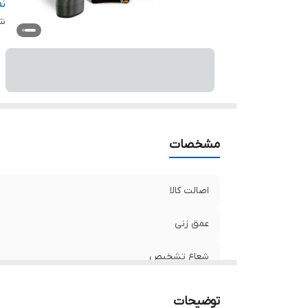
کش
ن
شن
مشخصات
اصالت کالا
عمق‌ زنی
شعاع تشخیص
حالت‌ شناسایی
توضیحات