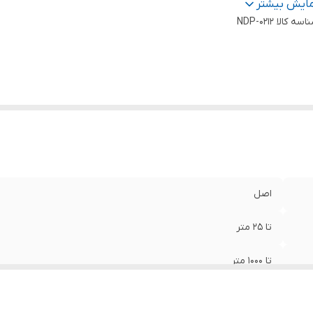
ور سازنده
:
آلمان
مایش بیشتر
اسه کالا
NDP-0212
اصل
تا 25 متر
تا 1000 متر
کاوش طلا، فلزات و فضاهای خالی