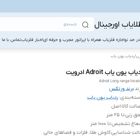
لایاب اورجینال
ر حد نو
اجاره فلزیاب همراه با اپراتور مجرب و حرفه ای
اخبار فلزیاب
تماس با ما
زن
/
ردیاب یون یاب
یاب یون یاب Adroit ادرویت
Adroit Long range locat
ند:
برند ورتکس
ته‌بندی
:
ردیاب یون یاب
الت کالا
:
اصل
ق‌ زنی
:
تا 25 متر
عاع تشخیص
:
تا 1000 متر
لت‌ شناسایی
:
کاوش طلا، فلزات و فضاهای خالی