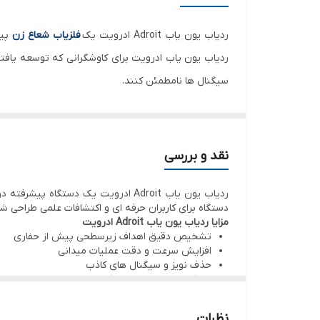
کشور سازنده
ردیاب یون یاب Adroit ادرویت یک
فلزیاب شعاع زن
پیش
ردیاب یون یاب ادرویت برای کاوشگرانی که توسعه یافته
سیگنال ها نامطمئن کنند.
ردیاب یون یاب ادرویت از
برند vertex
گسترده شناسایی کند. این محصول در میان ردیاب های دور
فناوری RSPU در ردیاب یون یاب Adroit ادرویت
نقد و بررسی
های سنتی که صرفاً به حرکت آزاد آنتن وابسته هستند، ردیاب یون یاب
دستگاه برای کاربران حرفه ای و اکتشافات علمی طراحی شد
زیرسطحی پردازش می کند.
مزایا ردیاب یون یاب Adroit ادرویت
تشخیص دقیق اهداف زیرسطحی پیش از حفاری
در این فرآیند، این
ردیاب یون یاب
ابتدا فرکانس های بازت
افزایش سرعت و دقت عملیات میدانی
می کند. در نتیجه این تحلیل تعیین جهت دقیق هدف و 
حذف نویز و سیگنال های کاذب
عملکرد پایدار در انواع خاک و شرایط میدانی
نه بر پایه حدس یا شانس.
تخمین دقیق فاصله و تعیین جهت هدف
ویژگی فنی ردیاب یون یاب Adroit ادرویت
عمق کاوش و شعاع عملکرد
نظرات