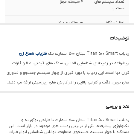
تعداد سیستم های
4 سیستم مجزا
جستجو
نوع دستگاه
سیستم برد بلند
حداکثر برد سطحی
3000 متر
توضیحات
حداکثر عمق کاوش
120 متر
ردیاب Titan 500 Smart تیتان 500 اسمارت یک
فلزیاب شعاع زن
پیشرفته در زمینه ی شناسایی الماس، سنگ های قیمتی، طلا و فلزات
نوع نمایشگر
صفحه نمایش لمسی رنگی با امکانات پیشرفته
گران بها است. این ردیاب با بهره گیری از چهار سیستم جستجو و فناوری
کشور سازنده
آلمان
های نوین، دقت و کارایی بالایی را در کاوش های زیرزمینی ارائه می دهد.
ردیاب Titan 500 Smart یکی از برترین محصولات
شرکت GER Detect
آلمان محسوب می شود که دارای گواهینامه های استاندارد CE و ISO 9001
نقد و بررسی
است. در ادامه، مشخصات، ویژگی ها، کاربردها و مقایسه این ردیاب Titan
ردیاب Titan 500 Smart تیتان 500 اسمارت با طراحی نوآورانه و
500 Smart تیتان 500 اسمارت با دیگر مدل ها را بررسی می کنیم.
تکنولوژی پیشرفته، یکی از برترین ردیاب های موجود در بازار است. این
ویژگی منحصر به فرد ردیاب Titan 500 Smart
دستگاه با چهار سیستم جستجوی متفاوت، توانایی شناسایی انواع فلزات