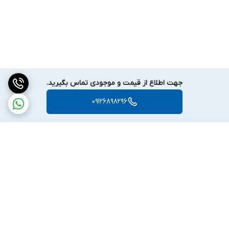
طلا (مدفون شده و طبیعی)
: این دستگاه می تواند هم طلاهای ساخته
شده و مدفون شده و هم ذرات و رگه های طبیعی طلا در معادن را
شناسایی کند.
پلاتین
: یکی از نادرترین و گران قیمت ترین فلزات که در صنایع
جواهرسازی و صنعتی کاربرد زیادی دارد.
جهت اطلاع از قیمت و موجودی تماس بگیرید.
نقره
: فلزی ارزشمند که در ساخت جواهرات و قطعات الکترونیکی
09126898296
استفاده می شود.
مس
: فلزی که علاوه بر ارزش اقتصادی بالا، در صنایع مختلفی از جمله
الکترونیک و ساخت وساز مورد استفاده قرار می گیرد.
کبالت
: فلزی که در صنایع باتری سازی، هوافضا و الکترونیک کاربرد
فراوان دارد.
جیوه
: یکی از عناصر کمیاب که در برخی فرآیندهای صنعتی و پزشکی
مورد استفاده قرار می گیرد.
برگشت به بالا
شهاب سنگ ها
: این دستگاه حتی قادر است قطعات فلزی و معدنی