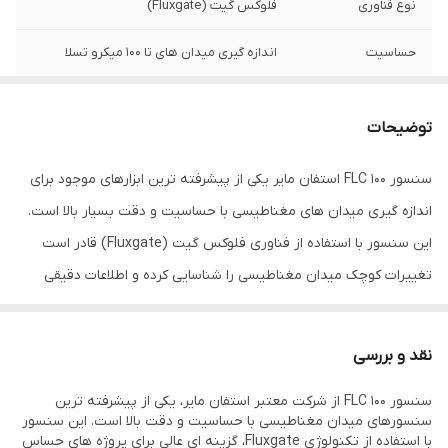
نوع فناوری
فلوکس گیت (Fluxgate)
حساسیت
اندازه گیری میدان های تا 100 میکرو تسلا
مصرف جریان
2 میلی آمپر
توضیحات
ولتاژ تغذیه
5 ولت
سنسور FLC 100 استفان مایر یکی از پیشرفته ترین ابزارهای موجود برای
محدوده دمایی
-40 تا +85 درجه سانتی گراد
اندازه گیری میدان های مغناطیسی با حساسیت و دقت بسیار بالا است.
سرعت پاسخ دهی
فوری و بدون تأخیر
این سنسور با استفاده از فناوری فلوکس گیت (Fluxgate) قادر است
تغییرات کوچک میدان مغناطیسی را شناسایی کرده و اطلاعات دقیقی
پایداری سیگنال
بالا در محیط های پر اغتشاش
ارائه دهد. طراحی منحصر به فرد و ویژگی های برجسته این محصول آن را
به گزینه ای ایده آل برای کاربردهای حساس در صنایع مختلف تبدیل
نقد و بررسی
کرده است.
سنسور FLC 100 از شرکت معتبر استفان مایر، یکی از پیشرفته ترین
ویژگی سنسور FLC 100 استفان مایر
سنسورهای میدان مغناطیسی با حساسیت و دقت بالا است. این سنسور
سنسور FLC 100 استفان مایر استفان مایر یکی از سنسورهای پیشرفته در
با استفاده از تکنولوژی Fluxgate، گزینه ای عالی برای پروژه های حساس