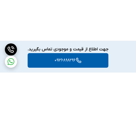
صفحه نمایش دستگاه اطلاعات دقیقی از نوع فلز، عمق کاوش، و وضعیت
باتری را به نمایش می‌گذارد. این ویژگی به کاربران کمک می‌کند تا
به‌راحتی و با دقت بالا اطلاعات کاوش را مشاهده کنند.
مزایای فلزیاب Nexus MP 3 نکسوس
فلزیاب نکسوس ام پی 3 دارای مزایای فراوانی است که باعث شده تا در
جهت اطلاع از قیمت و موجودی تماس بگیرید.
میان کاوشگران محبوبیت بالایی پیدا کند. برخی از این مزایا عبارتند از:
09126898296
با سیستم تفکیک پیشرفته، فلزیاب Nexus MP 3 نکسوس می‌تواند
مانند
فلزیاب فایند ایکس
فلزات گران‌ بها را از فلزات معمولی تشخیص
دهد و به کاوشگران کمک کند تا نتایج دقیق‌ تری به‌دست آورند.
فلزیاب Nexus MP 3 نکسوس برای استفاده در شرایط مختلف
محیطی از جمله رطوبت، گرد و غبار، و خاک‌ های معدنی طراحی شده
است و می‌تواند به‌ خوبی در این شرایط عمل کند.
این دستگاه با طراحی کاربرپسند و تنظیمات ساده، امکان استفاده آسان
برگشت به بالا
را برای کاربران فراهم می‌کند و حتی افراد مبتدی نیز می‌توانند به‌