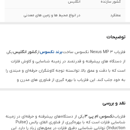
کشور سازنده
انگلیس
عملکرد
در انواع محیط ها و زمین های معدنی
نوع سیستم عملکرد
سیستم vlf
توضیحات
فرکانس
فرکانس کاری دستگاه 5.7 کیلوهرتز
فلزیاب Nexus MP 3 نکسوس ساخت
برند نکسوس
از
کشور انگلیس
یکی
عمق زنی
حداکثر عمق زنی 3 متر
از دستگاه‌ های پیشرفته و قدرتمند در زمینه شناسایی و کاوش فلزات
قابلیت تفکیک
تفکیک فلزات بی ارزش از با ارزش
است که با دقت و عمق بالا، توانسته توجه کاوشگران حرفه‌ای و مبتدی را
به خود جلب کند. این فلزیاب با بهره‌ گیری از فناوری‌ های مدرن و
تکنولوژی
تکنولوژی Super Dumping Technology
قابلیت‌ های منحصر به‌ فرد، امکان شناسایی فلزات مختلف از جمله طلا،
انواع کویل
دو جفت کویل 31 اینچ فیبر کربنی پیشرفته
نقره، برنز، و سایر فلزات ارزشمند را فراهم می‌آورد.
نقد و بررسی
نکسوس ام پی 3
برای کاوش در محیط‌ های متنوع مانند زمین‌های
توانایی بالانس
قابلیت بالانس اتوماتیک و دستی سطح زمین
فلزیاب
نکسوس ام پی 3
یکی از دستگاه‌های پیشرفته و حرفه‌ای در زمینه
معدنی، خاک‌های سفت و نرم، و حتی مناطق مرطوب و با رطوبت بالا
شناسایی فلزات است که با بهره‌گیری از فناوری القای پالس (Pulse
گارانتی
دو سال
طراحی شده و گزینه‌ای ایده‌ آل برای کاوش‌ های دقیق و حرفه‌ای است. در
Induction) توانایی شناسایی دقیق فلزات در عمق‌های زیاد را دارد. این