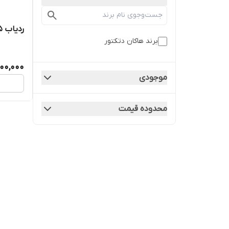
ردیاب Hakan Model 15 هاکان مدل 15
برند هاکان دتکتور
00,000
موجودی
محدوده قیمت